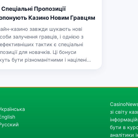
і Спеціальні Пропозиції
опонують Казино Новим Гравцям
айн-казино завжди шукають нові
соби залучення гравців, і однією з
ефективніших тактик є спеціальні
позиції для новачків. Ці бонуси
уть бути різноманітними і націлені…
CasinoNews
Українська
зі світу к
English
інформацій
Русский
бути в курс
аналітики і