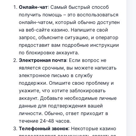
Онлайн-чат
: Самый быстрый способ
получить помощь – это воспользоваться
онлайн-чатом, который обычно доступен
на веб-сайте казино. Напишите свой
запрос, объясните ситуацию, и оператор
предоставит вам подробные инструкции
по блокировке аккаунта.
Электронная почта
: Если вопрос не
является срочным, вы можете написать
электронное письмо в службу
поддержки. Опишите свою проблему и
укажите, что хотите заблокировать
аккаунт. Добавьте необходимые личные
данные для подтверждения вашей
личности. Обычно, ответ приходит в
течение 24-48 часов.
Телефонный звонок
: Некоторые казино
предоставляют возможность связаться