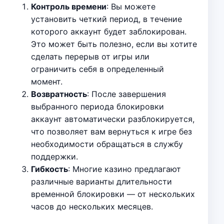
Контроль времени
: Вы можете
установить четкий период, в течение
которого аккаунт будет заблокирован.
Это может быть полезно, если вы хотите
сделать перерыв от игры или
ограничить себя в определенный
момент.
Возвратность
: После завершения
выбранного периода блокировки
аккаунт автоматически разблокируется,
что позволяет вам вернуться к игре без
необходимости обращаться в службу
поддержки.
Гибкость
: Многие казино предлагают
различные варианты длительности
временной блокировки — от нескольких
часов до нескольких месяцев.