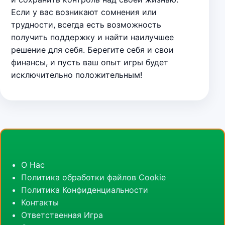
Если у вас возникают сомнения или
трудности, всегда есть возможность
получить поддержку и найти наилучшее
решение для себя. Берегите себя и свои
финансы, и пусть ваш опыт игры будет
исключительно положительным!
О Нас
Политика обработки файлов Cookie
Политика Конфиденциальности
Контакты
Ответственная Игра