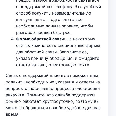
с поддержкой по телефону. Это удобный
способ получить незамедлительную
консультацию. Подготовьте все
необходимые данные заранее, чтобы
разговор прошел быстрее.
Форма обратной связи
: На некоторых
сайтах казино есть специальные формы
для обратной связи. Заполните ее,
указав причину обращения, и ожидайте
ответа на вашу электронную почту.
Связь с поддержкой клиентов поможет вам
получить необходимые указания и ответы на
вопросы относительно процесса блокировки
аккаунта. Помните, что служба поддержки
обычно работает круглосуточно, поэтому вы
можете обращаться в любое удобное для вас
время.