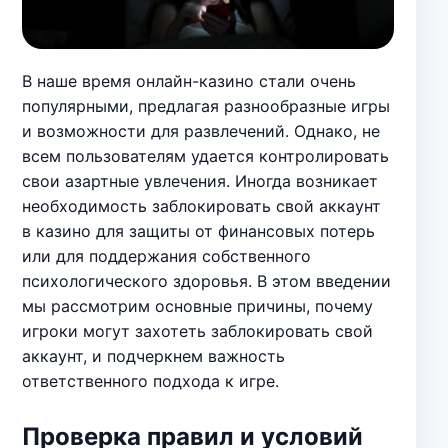
В наше время онлайн-казино стали очень
популярными, предлагая разнообразные игры
и возможности для развлечений. Однако, не
всем пользователям удается контролировать
свои азартные увлечения. Иногда возникает
необходимость заблокировать свой аккаунт
в казино для защиты от финансовых потерь
или для поддержания собственного
психологического здоровья. В этом введении
мы рассмотрим основные причины, почему
игроки могут захотеть заблокировать свой
аккаунт, и подчеркнем важность
ответственного подхода к игре.
Проверка правил и условий