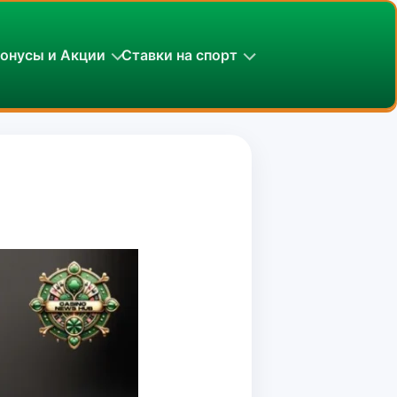
онусы и Акции
Ставки на спорт