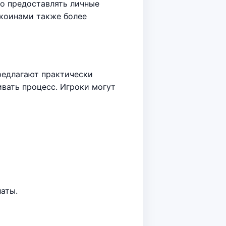
но предоставлять личные
ткоинами также более
редлагают практически
ивать процесс. Игроки могут
аты.