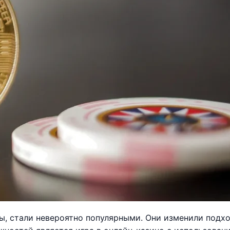
ы, стали невероятно популярными. Они изменили подх