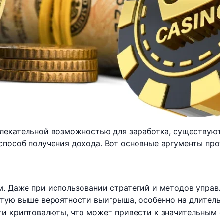
влекательной возможностью для заработка, существуют
способ получения дохода. Вот основные аргументы про
м. Даже при использовании стратегий и методов упра
астую выше вероятности выигрыша, особенно на длитель
сти криптовалюты, что может привести к значительным