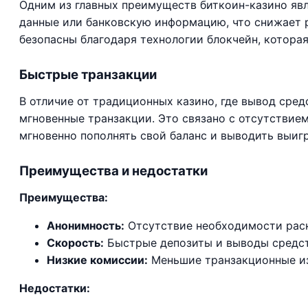
Одним из главных преимуществ биткоин-казино яв
данные или банковскую информацию, что снижает 
безопасны благодаря технологии блокчейн, котора
Быстрые транзакции
В отличие от традиционных казино, где вывод сре
мгновенные транзакции. Это связано с отсутствием
мгновенно пополнять свой баланс и выводить выиг
Преимущества и недостатки
Преимущества:
Анонимность:
Отсутствие необходимости раск
Скорость:
Быстрые депозиты и выводы средст
Низкие комиссии:
Меньшие транзакционные из
Недостатки: