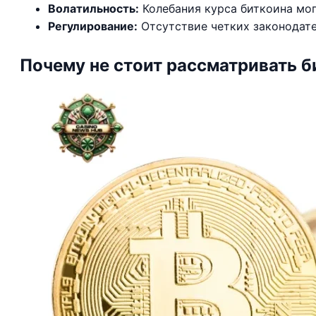
Волатильность:
Колебания курса биткоина мог
Регулирование:
Отсутствие четких законодате
Почему не стоит рассматривать б