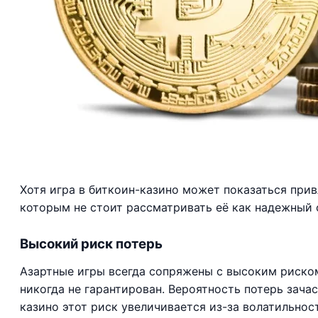
Хотя игра в биткоин-казино может показаться при
которым не стоит рассматривать её как надежный 
Высокий риск потерь
Азартные игры всегда сопряжены с высоким риско
никогда не гарантирован. Вероятность потерь зач
казино этот риск увеличивается из-за волатильно