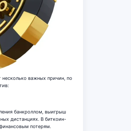
 несколько важных причин, по
тив:
вления банкроллом, выигрыш
ных дистанциях. В биткоин-
 финансовым потерям.