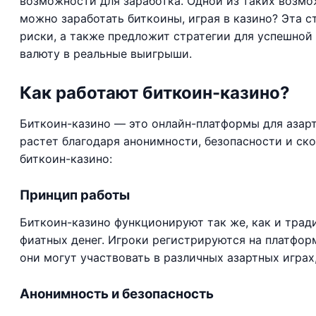
возможности для заработка. Одной из таких возмо
можно заработать биткоины, играя в казино? Эта с
риски, а также предложит стратегии для успешной 
валюту в реальные выигрыши.
Как работают биткоин-казино?
Биткоин-казино — это онлайн-платформы для азарт
растет благодаря анонимности, безопасности и ск
биткоин-казино:
Принцип работы
Биткоин-казино функционируют так же, как и тра
фиатных денег. Игроки регистрируются на платфор
они могут участвовать в различных азартных играх, 
Анонимность и безопасность