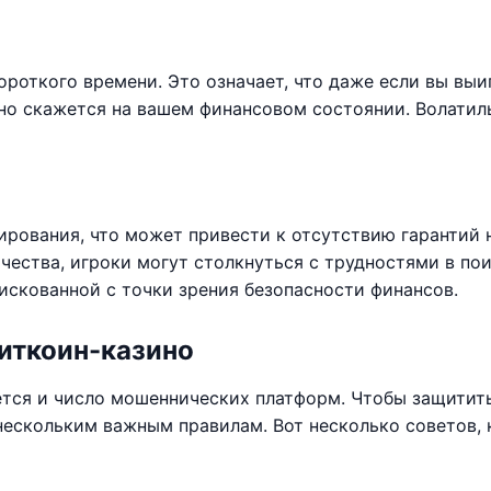
ороткого времени. Это означает, что даже если вы выи
но скажется на вашем финансовом состоянии. Волатиль
лирования, что может привести к отсутствию гарантий
чества, игроки могут столкнуться с трудностями в по
рискованной с точки зрения безопасности финансов.
биткоин-казино
тся и число мошеннических платформ. Чтобы защитить
нескольким важным правилам. Вот несколько советов,