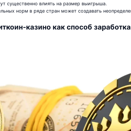
ут существенно влиять на размер выигрыша.
льных норм в ряде стран может создавать неопределе
иткоин-казино как способ заработка