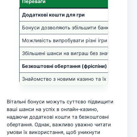
Переваги
Додаткові кошти для гри
Бонуси дозволяють збільшити банкрол
Можливість випробувати різні ігри
Збільшені шанси на виграш без значних вклад
Безкоштовні обертання (фріспіни)
Знайомство з новими казино та їх можливос
Вітальні бонуси можуть суттєво підвищити
ваші шанси на успіх в онлайн-казино,
надаючи додаткові кошти та безкоштовні
обертання. Однак, важливо уважно читати
умови їх використання, щоб уникнути