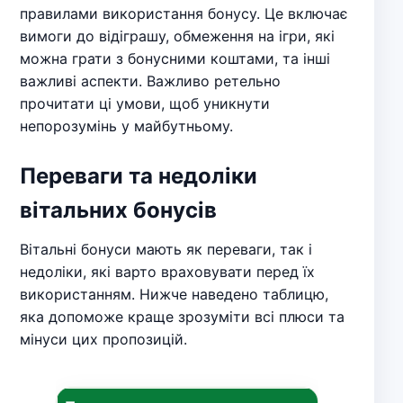
правилами використання бонусу. Це включає
вимоги до відіграшу, обмеження на ігри, які
можна грати з бонусними коштами, та інші
важливі аспекти. Важливо ретельно
прочитати ці умови, щоб уникнути
непорозумінь у майбутньому.
Переваги та недоліки
вітальних бонусів
Вітальні бонуси мають як переваги, так і
недоліки, які варто враховувати перед їх
використанням. Нижче наведено таблицю,
яка допоможе краще зрозуміти всі плюси та
мінуси цих пропозицій.