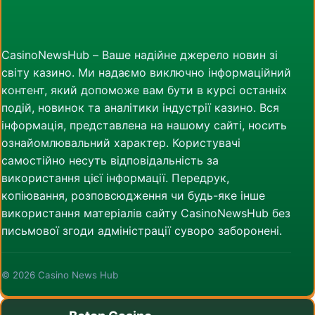
CasinoNewsHub – Ваше надійне джерело новин зі
світу казино. Ми надаємо виключно інформаційний
контент, який допоможе вам бути в курсі останніх
подій, новинок та аналітики індустрії казино. Вся
інформація, представлена на нашому сайті, носить
ознайомлювальний характер. Користувачі
самостійно несуть відповідальність за
використання цієї інформації. Передрук,
копіювання, розповсюдження чи будь-яке інше
використання матеріалів сайту CasinoNewsHub без
письмової згоди адміністрації суворо заборонені.
© 2026 Casino News Hub