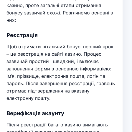
казино, проте загальні етапи отримання
бонусу зазвичай схожі. Розглянемо основні з
них:
Реєстрація
Щоб отримати вітальний бонус, перший крок
– це реєстрація на сайті казино. Процес
зазвичай простий і швидкий, і включає
заповнення форми з основною інформацією:
ім’я, прізвище, електронна пошта, логін та
пароль. Після завершення реєстрації, гравець
отримає підтвердження на вказану
електронну пошту.
Верифікація акаунту
Після реєстрації, багато казино вимагають
верифікації акаунту для підтвердження