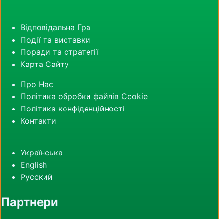
Відповідальна Гра
Події та виставки
Поради та стратегії
Карта Сайту
Про Нас
Політика обробки файлів Cookie
Політика конфіденційності
Контакти
Українська
English
Русский
Партнери