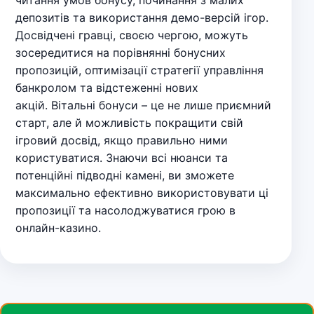
депозитів та використання демо-версій ігор.
Досвідчені гравці, своєю чергою, можуть
зосередитися на порівнянні бонусних
пропозицій, оптимізації стратегії управління
банкролом та відстеженні нових
акцій. Вітальні бонуси – це не лише приємний
старт, але й можливість покращити свій
ігровий досвід, якщо правильно ними
користуватися. Знаючи всі нюанси та
потенційні підводні камені, ви зможете
максимально ефективно використовувати ці
пропозиції та насолоджуватися грою в
онлайн-казино.