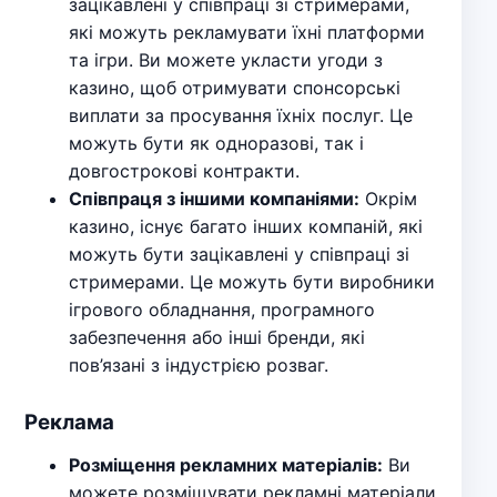
зацікавлені у співпраці зі стримерами,
які можуть рекламувати їхні платформи
та ігри. Ви можете укласти угоди з
казино, щоб отримувати спонсорські
виплати за просування їхніх послуг. Це
можуть бути як одноразові, так і
довгострокові контракти.
Співпраця з іншими компаніями:
Окрім
казино, існує багато інших компаній, які
можуть бути зацікавлені у співпраці зі
стримерами. Це можуть бути виробники
ігрового обладнання, програмного
забезпечення або інші бренди, які
пов’язані з індустрією розваг.
Реклама
Розміщення рекламних матеріалів:
Ви
можете розміщувати рекламні матеріали