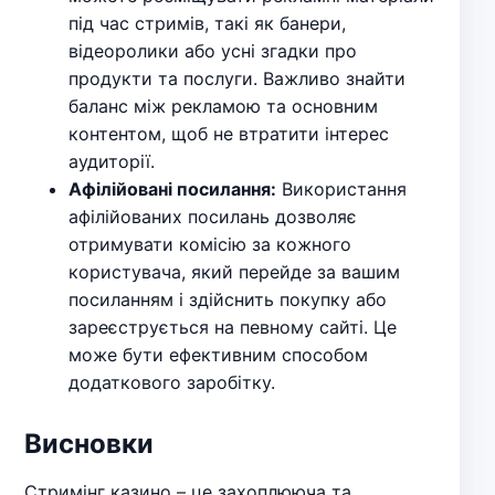
під час стримів, такі як банери,
відеоролики або усні згадки про
продукти та послуги. Важливо знайти
баланс між рекламою та основним
контентом, щоб не втратити інтерес
аудиторії.
Афілійовані посилання:
Використання
афілійованих посилань дозволяє
отримувати комісію за кожного
користувача, який перейде за вашим
посиланням і здійснить покупку або
зареєструється на певному сайті. Це
може бути ефективним способом
додаткового заробітку.
Висновки
Стримінг казино – це захоплююча та