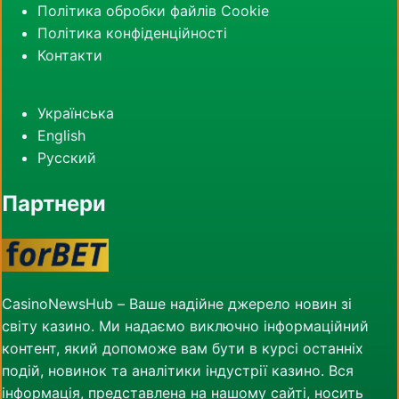
Політика обробки файлів Cookie
Політика конфіденційності
Контакти
Українська
English
Русский
Партнери
CasinoNewsHub – Ваше надійне джерело новин зі
світу казино. Ми надаємо виключно інформаційний
контент, який допоможе вам бути в курсі останніх
подій, новинок та аналітики індустрії казино. Вся
інформація, представлена на нашому сайті, носить