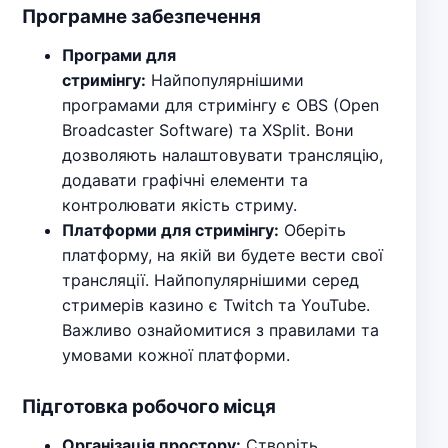
Програмне забезпечення
Програми для
стримінгу:
Найпопулярнішими
програмами для стримінгу є OBS (Open
Broadcaster Software) та XSplit. Вони
дозволяють налаштовувати трансляцію,
додавати графічні елементи та
контролювати якість стриму.
Платформи для стримінгу:
Оберіть
платформу, на якій ви будете вести свої
трансляції. Найпопулярнішими серед
стримерів казино є Twitch та YouTube.
Важливо ознайомитися з правилами та
умовами кожної платформи.
Підготовка робочого місця
Організація простору:
Створіть