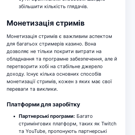
збільшити кількість глядачів.
Монетизація стримів
Монетизація стримів є важливим аспектом
для багатьох стримерів казино. Вона
дозволяє не тільки покрити витрати на
обладнання та програмне забезпечення, але й
перетворити хобі на стабільне джерело
доходу. Існує кілька основних способів
монетизації стримів, кожен з яких має свої
переваги та виклики.
Платформи для заробітку
Партнерські програми:
Багато
стримінгових платформ, таких як Twitch
та YouTube, пропонують партнерські