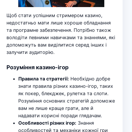
Щоб стати успішним стримером казино,
недостатньо мати лише хороше обладнання
та програмне забезпечення. Потрібно також
володіти певними навичками та знаннями, які
допоможуть вам виділитися серед інших і
залучити аудиторію.
Розуміння казино-ігор
Правила та стратегії:
Необхідно добре
знати правила різних казино-ігор, таких
як покер, блекджек, рулетка та слоти.
Розуміння основних стратегій допоможе
вам не лише краще грати, але й
надавати корисні поради глядачам.
Особливості різних ігор:
Знання
особливостей та механіки кожної гри