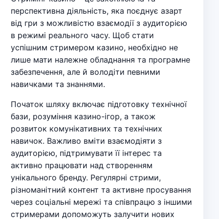
перспективна діяльність, яка поєднує азарт
від гри з можливістю взаємодії з аудиторією
в режимі реального часу. Щоб стати
успішним стримером казино, необхідно не
лише мати належне обладнання та програмне
забезпечення, але й володіти певними
навичками та знаннями.
Початок шляху включає підготовку технічної
бази, розуміння казино-ігор, а також
розвиток комунікативних та технічних
навичок. Важливо вміти взаємодіяти з
аудиторією, підтримувати її інтерес та
активно працювати над створенням
унікального бренду. Регулярні стрими,
різноманітний контент та активне просування
через соціальні мережі та співпрацю з іншими
стримерами допоможуть залучити нових